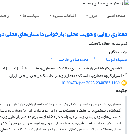
صفحه اصلی
مرور
اطلاعات نشریه
سیاست‌ها
راهنم
معماری روایی و هویت محلی؛ بازخوانی داستان‌های محلی در
نوع مقاله : مقاله پژوهشی
نویسندگان
2
1
صدیقه انوشا
محمدصادق فلاحت
1
دانشجوی کارشناسی ارشد معماری، دانشکده معماری و هنر، دانشگاه زنجان، زنجان،
2
دانشیار گروه معماری، دانشکده معماری و هنر، دانشگاه زنجان، زنجان، ایران.
10.30470/jaer.2025.2048283.1169
چکیده
معماری بندر بوشهر، همچون کتابی کهنه اما زنده، داستان‌های این دیار و روایت
گذشته و پیوندی با فرهنگ و هویت بومی را در خود دارد. این پژوهش، به دنبال ا
داستان‌های بومی بندر بوشهر می‌توانند در فضاهای شهری معاصر بازنمایی و زند
است. در ابتدا، مفاهیم نظری مرتبط با معماری روایی و هویت بومی بررسی شده و 
محلی هستند، می‌تواند حس تعلق به مکان را در ساکنان تقویت کند. یافته‌های م