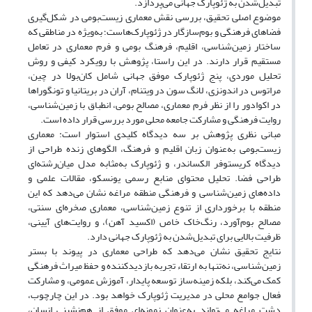
تبدیل‌شدن به ژئوپارک جهانی می‌پردازد
.
موضوع اصلی تحقیق، بررسی نقش معماری زیست‌بومی در شکل‌گیری
فضاهای فرهنگی و بوم‌سازگار در ژئوپارک‌هاست؛ به‌ویژه در مناطقی که
ساختار زمین‌شناسی، اقلیم، فرهنگ بومی و فرم معماری در تعامل
مستقیم قرار دارند. در این راستا، پژوهش با رویکرد کیفی و روش
تحلیل موردی، پنج ژئوپارک موفق جهانی شامل کان‌بولا
در چین،
مراتوس
در اندونزی، لانگ سون
در ویتنام، آران
در بریتانیا و تونگوراها
در اکوادور را از نظر فرم معماری، مصالح بومی، انطباق با زمین‌شناسی،
روایت فرهنگی و مشارکت جامعه محلی مورد بررسی قرار داده است
.
مبانی نظری پژوهش بر سه دیدگاه کلیدی استوار است: معماری
زیست‌بومی به‌عنوان زبان اقلیم و فرهنگ، الگوهای زنده طراحی از
دیدگاه کریستوفر الکساندر، و ژئوپارک به‌مثابه مدل میان‌رشته‌ای
طراحی فضا. تحلیل محتوای منابع رسمی یونسکو، مقالات علمی و
داده‌های زمین‌شناسی و فرهنگی منطقه مراغه نشان می‌دهد که این
منطقه با برخورداری از تنوع زمین‌شناسی، معماری صخره‌ای سنتی،
مصالح بوم‌آورد، رنگ‌خاک خاص (اکسید آهن)، و روایت‌های آیینی،
ظرفیت بالایی برای تبدیل‌شدن به ژئوپارک جهانی دارد
.
نتایج تحقیق نشان می‌دهد که طراحی معماری در پیوند با بستر
زمین‌شناسی، نه‌تنها به ارتقاء تجربه بازدیدکننده و حفظ میراث فرهنگی
کمک می‌کند، بلکه زمینه‌ساز توسعه پایدار، آموزش عمومی، و مشارکت
فعال جوامع محلی در مدیریت ژئوپارک خواهد بود. در این چارچوب،
دشت مراغه می‌تواند به‌عنوان نمونه‌ای موفق از هم‌نشینی انسان،