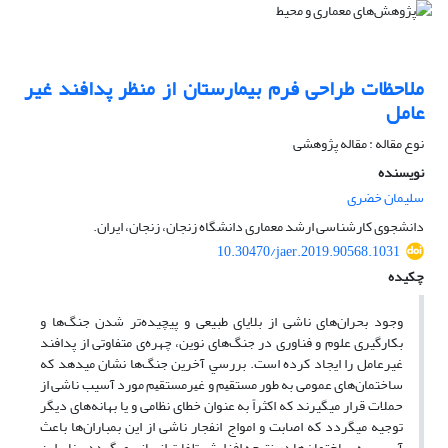
ملاحظات طراحی فرم بیمارستان از منظر پدافند غیر
عامل
نوع مقاله : مقاله پژوهشی
نویسنده
سلیمان خضری
دانشجوی کارشناسی ارشد معماری دانشگاه زنجان، زنجان، ایران.
10.30470/jaer.2019.90568.1031
چکیده
وجود بحران‌های ناشی از بلایای طبیعی و پیچیده‌تر شدن جنگ‌ها و
بکارگیری علوم و فناوری در جنگ‌های نوین، چهره‌ی متفاوتی از پدافند
غیر­عامل را ایجاد کرده است. ﺑﺮرﺳﻲ آﺧﺮﻳﻦ ﺟﻨﮓ‌ها ﻧﺸﺎن می­دهد که
ساختمان‌های عمومی ﺑﻪ ﻃﻮر ﻣﺴﺘﻘﻴﻢ و ﻏﻴﺮﻣﺴﺘﻘﻴﻢ مورد آسیب ناشی از
حملات قرار می­گیرند که اکثراً به عنوان خطای نظامی و یا بهانه‌های دیگر
توجیه می­گردد که اصابت و امواج انفجار ناشی از این بمباران‌ها باعث
آسیب به ساختمان‌ها در نتیجه افزایش تلفات انسانی می­گردد، بنابراین