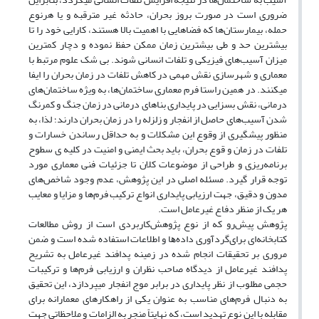
ضروری است در صورت بروز بحران، حادثه غیر مترقبه و یا هرنوع
حمله، بیمارستان‌ها که فضاهایی با اهمیت بالا هستند، کارایی خود را تا
بیشترین حد و طی بیشترین زمان ممکن حفظ نموده و دچار کمترین
میزان آسیب‌های فیزیکی و تلفات انسانی شوند. بی‌ شک علوم مرتبط با
معماری و شهرسازی نقش مهمی در کاهش تلفات در زمان بحران را ایفا
می­کنند. در همین راستا فرم معماری ساختمان‌ها، به ویژه ساختمان‌های
درمانی، نقش بسزایی در پایداری بناهای درمانی در زمان جنگ و کمرنگ
شدن آسیب‌های حاصل از انفجار و زلزله را در زمان بحران دارند؛ لذا، به
منظور پیشگیری از وقوع این مشکلات و به حداقل رساندن خسارات و
تلفات در زمان و قوع بحران، باید بحث ایمنی و امنیت در کلیه ی سطوح
برنامه‌ریزی و طراحی از موضوعات کلان تا جزئیات فنی معماری مورد
توجه قرار گیرد. مسئله اصلی در این پژوهش، عدم وجود شاخص‌های
مدون و دقیق، جهت ارزیابی پایداری انواع ترکیب فرم‌ها و مزایا و معایب
هر یک از منظر دفاع غیرعامل است.
پژوهش پیش‌رو ﻛﻪ از ﻧﻮع پژوهشﻛﺎرﺑﺮدی است از روش ﻣﻄﺎﻟﻌﺎت
ﻛﺘﺎﺑﺨﺎﻧﻪ‌ای ﺑﺮایﮔﺮدآوری داده‌ﻫﺎ و اﻃﻼﻋﺎت اﺳﺘﻔﺎده ﺷﺪه است و ضمن
مروری بر تحقیقات انجام شده در زمینه پدافند غیرعامل به تشریح
پدافند غیرعامل از دیدگاه صاحب نظران و ارزیابی فرم‌ها و ترکیبات
حجمی مطلوب از نظر پایداری در برابر موج انفجار می­پردازد، این تحقیق
به دنبال فرم‌های مناسب به عنوان یکی از راهکارهای معمارانه برای
مقابله با این نوع تهدید است، که نهایتاً منجر به الزامات و ملاحظاتی جهت