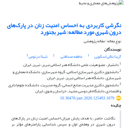
نگرشی کاربردی به احساس امنیت زنان در پارک‌های
درون شهری مورد مطالعه: شهر بجنورد
نوع مقاله : مقاله پژوهشی
نویسندگان
3
2
1
آزیتا بلالی اسکویی
عاطفه صداقتی
شهلا درتومی
1
دانشیار، عضو هیئت علمی دانشگاه هنر اسلامی تبریز، تبریز، ایران.
2
دانشجوی دکتری شهرسازی اسلامی، گروه شهرسازی، دانشکده معماری و
شهرسازی، دانشگاه هنر اسلامی تبریز، تبریز، ایران.
3
دانشجوی دکتری مدیریت منابع انسانی، گروه مدیریت، دانشکده علوم اداری
و اقتصادی،دانشگاه فردوسی مشهد، خراسان رضوی، ایران.
10.30470/jaer.2020.125493.1079
چکیده
نگاشت حاضر، با هدف پایش میزان احساس امنیت زنان در پارک‌های
درون شهری در وهله‌ی اول و سپس شناسایی پارامترهای مؤثر بر