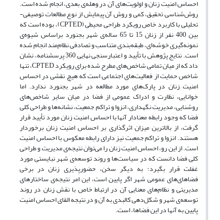
احساس امنیت زنان و اولویت‌های آن در وهله‌ی بعدی، انجام شده است.
روش‌شناسی تحقیق، کمی و روش آن پیمایش از نوع مطالعات توصیفی-
تحلیلی با کاربرد خاص رویکرد طراحی محیطی (CPTED)، بوده است که
بین 400 نفر از زنان 15 تا 65 ساله‌ی شهر بجنورد براساس شیوه‌ی
نمونه‌گیری خوشه‌ای، طبقه‌بندی متناسب و تصادفی نظام‌مند انجام شده
است. نتایج پژوهش با تأیید و اعتبارسنجی نهایی 360 پرسشنامه، نشان
داد که از میان تمامی شاخص‌های مطرح شده برای رویکرد CPTED، تنها
شاخص حمایت از فعالیت‌های اجتماعی است که هیچ نقشی در احساس
امنیت زنان در پارک‌های مورد مطالعه در شهر بجنورد ندارد. اما
خوانایی، نظارت و ادراک عمومی از فضا در میان سایر شاخص‌های
روشنایی، مدیریت نگهداری، انزوا و تراکم جمعیت، نشانه‌ها و طراحی کلی
فضا که وجود رابطه معنادار آنها با احساس امنیت زنان مورد تأیید قرار
گرفت، از بالاترین میزان اثرگذاری بر احساس امنیت زنان برخوردار
هستند. انزوا و تراکم جمعیت نیز دارای رابطه معکوس با احساس امنیت
است. از این رو، احساس امنیت زنان را می‌توان نتیجه‌ی مدیریت و طراحی
کلی فضا دانست که در سیاست‌ها و روند توسعه‌ی شهر نبایستی مورد
غفلت قرار بگیرد؛ به دیگر سخن، حضورپذیری زنان در برخی
فضاهای‌های عمومی شهر اگر پایین است، این امر نتیجه‌ی ساختارهای
مدیریتی و نظام‌های معنایی آن در ارتباط خاص با نقش زنان در روند
توسعه‌ی شهر و شکل‌دهی کالبدی به آن و در نتیجه القای احساس امنیت
پایین به آنها در این فضاها، است.