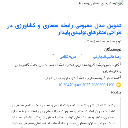
تدوین مدل مفهومی رابطه معماری و کشاورزی در
طراحی منظرهای تولیدی پایدار
نوع مقاله : مقاله پژوهشی
نویسندگان
2
1
رعنا طالبی النجارقی
مریم کلامی
1
کارشناس ارشد گروه معماری پایدار دانشکده مهندسی، دانشگاه زنجان،
زنجان، ایران.
2
استادیار گروه معماری دانشگاه زنجان، زنجان، ایران.
10.30470/jaer.2025.2080396.1190
چکیده
رشد شتابان شهرنشینی، تغییرات اقلیمی، محدودیت منابع طبیعی و
تشدید بحران امنیت غذایی، ضرورت بازاندیشی در رابطه دیرینه میان
معماری، منظر و فرآیندهای تولید غذا را بیش از پیش آشکار ساخته
است. در این میان، معماری معاصر غالباً به ایجاد فضاهای مصرفی محدود