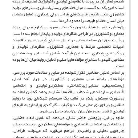
شده و نقش آن در پیوند با نظام‌های تولیدی و اکولوژیک تضعیف گردیده
است؛ امری که به گسست میان فضاهای زیستی انسان و بسترهای تولید
کشاورزی منجر شده و فرصت‌های طراحی برای پایداری و تعامل متقابل
میان انسان، فضا و طبیعت را محدود کرده است.
پژوهش حاضر با هدف تدوین یک مدل مفهومی یکپارچه برای پیوند
معماری و کشاورزی در طراحی منظرهای تولیدی پایدار انجام شده است.
روش تحقیق این مطالعه مبتنی بر تحلیل محتوای کیفی و مرور نظام‌مند
ادبیات تخصصی مرتبط با معماری، کشاورزی، منظرهای تولیدی و
رویکردهای پایداری است. این فرآیند شامل شناسایی و طبقه‌بندی
مضامین کلیدی، استخراج مؤلفه‌های اصلی و تحلیل روابط میان آن‌ها بوده
است.
بر اساس تحلیل مضامین تکرارشونده در منابع و مطالعات مورد بررسی،
مؤلفه‌های رابطه میان معماری و کشاورزی در چهار بُعد اصلی
زیست‌محیطی، فضایی
–
زیباشناختی، عملکردی
–
تولیدی و اجتماعی
–
اقتصادی سازماندهی شده‌اند. یافته‌ها نشان می‌دهد که این ابعاد نه
به‌صورت مستقل، بلکه در قالب یک سیستم شبکه‌ای پویا با روابط
متقابل و بازخوردی عمل می‌کنند و کیفیت، کارآمدی و پایداری منظرهای
تولیدی از تعامل هم‌زمان میان این ابعاد حاصل می‌شود.
علاوه بر این، پژوهش حاضر نشان می‌دهد که تلفیق ابعاد فضایی،
زیباشناختی و اجتماعی
–
اقتصادی با مؤلفه‌های عملکردی و زیست‌محیطی،
چارچوبی تحلیلی و راهبردی فراهم می‌آورد که می‌تواند طراحان،
برنامه‌ریزان شهری و سیاست‌گذاران را در هدایت پروژه‌های معماری