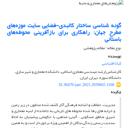
گونه شناسی ساختار کالبدی-فضایی سایت موزه‌‌های
مطرح جهان: راهکاری برای بازآفرینی محوطه‌های
باستانی
نوع مقاله : مقاله پژوهشی
نویسنده
کیانا اقتباسی
کارشناس ارشد مهندسی معماری اسلامی، دانشکده معماری و شهرسازی،
دانشگاه سوره، تهران، ایران.
10.30470/jaer.2025.2039665.1160
چکیده
مدیریت، حفاظت و اشاعه فرهنگی آثار کشف شده مدفون در زیر زمین
و خرابه‌ های رها شده محوطه‌ های تاریخی به جامانده از ابنیه معماری و
شهری مناطق مسکونی ، آئینی-مذهبی یا حکومتی پیشینیان به لحاظ
سندیت رسمی زندگی نیاکان از اهمیتی ویژه برخوردار است و به همین