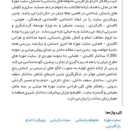
جهت راهکار احیا و بازآفرینی محوطه‌ های باستانی با تشکیل سایت موزه‌
ها در محل با هدف ارائه اطلاعات به عموم مردم، مستند سازی و کاوش‌
های باستان شناختی در اقصی نقاط جهان در حال اجرا می‌ باشد. چنین
رویکردی سایت را در ابعاد اجتماعی، اقتصادی، فرهنگی ، هویتی ،
کالبدی ، کارکردی ، زیست محیطی و به ویژه توسعه گردشگری و
مدیریتی ارتقاء می‌ بخشد و به حیاتی تازه می‌ رساند. در این بین با توجه
به لزوم حفاظت تمام و کمال بقایای باستانی، نحوه مداخله و طراحی
کالبدی - فضایی سایت موزه‌ ها امری حساس و نیازمند بررسی‌ همه
جانبه خواهد بود. بدین جهت مقاله حاضر بر مبنای روش مبتنی بر نمونه
(CBR) ساختار کالبدی - فضایی ده نمونه موردی از سایت موزه‌ های
مطرح جهان را با هدف بهره گیری از تجارب پیشین، گونه‌شناسی می‌ کند
و پس از ارائه نتایج اولیه به صورت الگو های ترسیمی بر اساس پنج
شاخص اصلی موثر در شکل‌گیری چنین ابنیه‌ای شامل ساختار سقف
خارجی ، ساختار سقف داخلی ، نمای خارجی ، حجم بنا و مسیر گردش
درونی ، راهکار های کلی طراحی سایت موزه‌ ها مبتنی بر سه عامل
مقیاس و گستره سایت ، اقلیم و میزان پیشرفت ساختار شهری منطقه با
معیار زمان ساخت را بیان می‌ دارد.
کلیدواژه‌ها
سایت موزه‌
محوطه‌ باستانی
سیات تاریخی
رویکرد احیا و
بازآفرینی