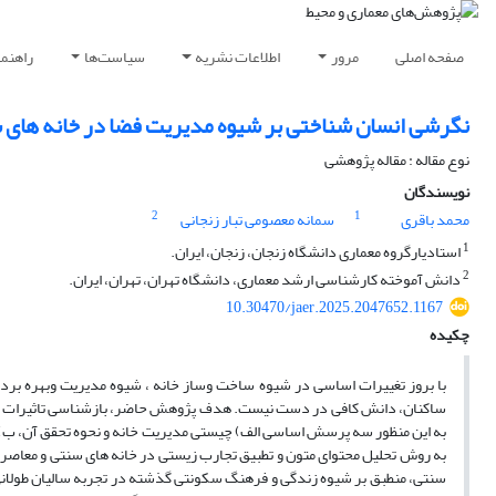
صفحه اصلی
مرور
اطلاعات نشریه
سیاست‌ها
راهنم
نگرشی انسان شناختی بر شیوه مدیریت فضا در خانه های 
نوع مقاله : مقاله پژوهشی
نویسندگان
2
1
محمد باقری
سمانه معصومی تبار زنجانی
1
استادیارگروه معماری دانشگاه زنجان، زنجان، ایران.
2
دانش آموخته کارشناسی ارشد معماری، دانشگاه تهران، تهران، ایران.
10.30470/jaer.2025.2047652.1167
چکیده
با بروز تغییرات اساسی در شیوه ساخت وساز خانه ، شیوه مدیریت وبهره برداری 
ساکنان، دانش کافی در دست نیست. هدف پژوهش حاضر، بازشناسی تاثیرات معما
به این منظور سه پرسش اساسی الف) چیستی مدیریت خانه و نحوه تحقق آن، ب)تف
به روش تحلیل محتوای متون و تطبیق تجارب زیستی در خانه های سنتی و معاصر
سنتی، منطبق بر شیوه زندگی و فرهنگ سکونتی گذشته در تجربه سالیان طولان