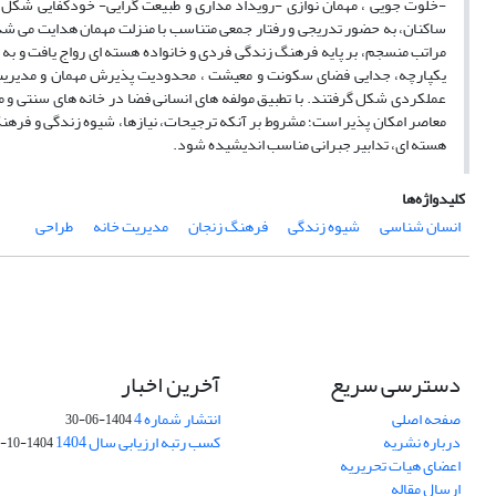
-خلوت جویی ، مهمان نوازی -رویداد مداری و طبیعت گرایی- خودکفایی شکل 
ساکنان، به حضور تدریجی و رفتار جمعی متناسب با منزلت مهمان هدایت می شد
مراتب منسجم، بر پایه فرهنگ زندگی فردی و خانواده هسته ای رواج یافت و به 
یکپارچه، جدایی فضای سکونت و معیشت ، محدودیت پذیرش مهمان و مدیریت 
عملکردی شکل گرفتند. با تطبیق مولفه های انسانی فضا در خانه های سنتی و 
معاصر امکان پذیر است؛ مشروط بر آنکه ترجیحات، نیازها، شیوه زندگی و فرهن
هسته ای، تدابیر جبرانی مناسب اندیشیده شود.
کلیدواژه‌ها
انسان شناسی
شیوه زندگی
فرهنگ زنجان
مدیریت خانه
طراحی
دسترسی سریع
آخرین اخبار
صفحه اصلی
انتشار شماره 4
1404-06-30
درباره نشریه
کسب رتبه ارزیابی سال 1404
1404-10-01
اعضای هیات تحریریه
ارسال مقاله