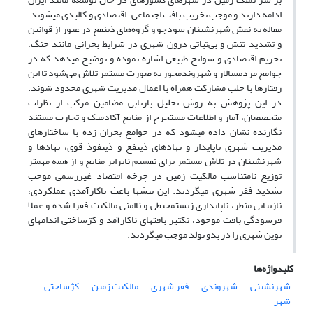
ادامه دارند و موجب تخریب بافت اجتماعی-اقتصادی و کالبدی میشوند.
مقاله به نقش شهرنشینان سودجو و گروه‌های ذینفع در عبور از قوانین
و تشدید تنش و بی‌ثباتی درون شهری در شرایط بحرانی مانند جنگ،
تحریم اقتصادی و سوانح طبیعی اشاره نموده و توضیح می‏دهد که در
جوامع مردم‏سالار و شهروندمحور به صورت مستمر تلاش می‌شود تا این
رفتارها با جلب مشارکت همراه با اعمال مدیریت شهری محدود شوند.
در این پژوهش به روش تحلیل بازتابی مضامین مرکب از نظرات
متخصصان، آمار و اطلاعات مستخرج از منابع آکادمیک و تجارب مستند
نگارنده نشان داده میشود که در جوامع بحران‏ زده با ساختارهای
مدیریت شهری ناپایدار‌ و نهادهای ذینفع و ذینفوذ قوی، نهادها و
شهرنشینان در تلاش مستمر برای تقسیم نابرابر منابع و از همه مهمتر
توزیع نامتناسب مالکیت زمین در چرخه اقتصاد غیررسمی موجب
تشدید فقر شهری میگردند. این تنشها باعث ناکارآمدی عملکردی،
نازیبایی منظر، ناپایداری زیست‏محیطی و ناامنی مالکیت فقرا شده و عملا
فرسودگی بافت موجود، تکثیر بافتهای ناکارآمد و کژساختی اندامهای
نوین شهری را در بدو تولد موجب میگردند.
کلیدواژه‌ها
شهرنشینی
شهروندی
فقر شهری
مالکیت زمین
کژساختی
شهر