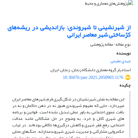
از شهرنشینی تا شهروندی: بازاندیشی در ریشه‌‏های
کژساختی شهر معاصر ایرانی
نوع مقاله : مقاله پژوهشی
نویسنده
مهدی مقیمی
استادیار گروه معماری دانشگاه زنجان، زنجان، ایران.
10.30470/jaer.2025.2050903.1176
چکیده
این مقاله به نقش شهرنشینان در شکل گیری فرم شهرهای معاصر ایران
میپردازد، جایی که مفهوم شهروندی هنوز نه در ذهن حاکمان و نه در
بافت عموی اجتماعی به باور عملی تبدیل نشده است. قوانین و برنامه
های شهری کلان و خرد، به وضوح در حل مشکلاتی مانند عدالت
اجتماعی، رفع فقر شهری و کاهش درگیری‌ها ناکافی بوده‌اند. در غیاب
حکمروایی مشارکتی و مدیریت شهری شهروندمدارانه، جنگ‌های محلی
بر سر تملک زمین در شهرهای کشورهای در حال توسعه مانند ایران