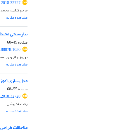
r.2018.32727
مریم کلامی، محمد
مشاهده مقاله
نیازسنجی محیطی
صفحه
49-60
9.88878.1030
بهروز جانی پور، ص
مشاهده مقاله
مدل سازی آموزش 
صفحه
55-68
r.2018.32728
رضا نقدبیشی
مشاهده مقاله
ملاحظات طراحی ف