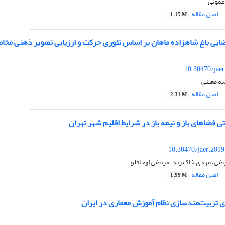
عموئی
اصل مقاله
1.15 M
ایی باغ شاهزاده ماهان بر اساس تئوری حرکت و ارزیابی تصویر ذهنی مخاط
10.30470/jae
یه معینی
اصل مقاله
2.31 M
ی فضا‌های باز و نیمه باز در شرایط اقلیم شهر تهران
10.30470/jaer.201
یضی، مهدی خاک زند، مرتضی اوجاقلو
اصل مقاله
1.99 M
ی تربیت‌مندسازی نظام آموزش معماری در ایران