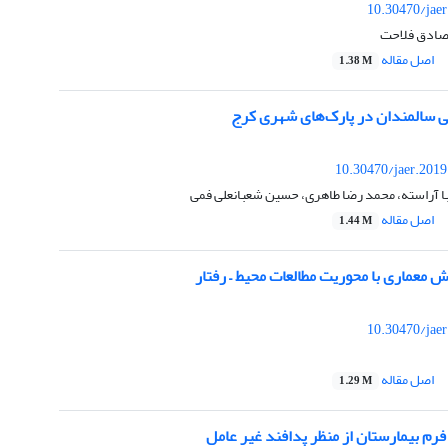
10.30470/jae
صادق فلاحت
اصل مقاله
1.38 M
 سالمندان در پارک‌های شهری کرج
10.30470/jaer.201
با آراسته، محمد رضا طاهری، حسین شعبانعلی فمی
اصل مقاله
1.44 M
معماری با محوریت مطالعات محیط – رفتار
10.30470/jae
اصل مقاله
1.29 M
رم بیمارستان از منظر پدافند غیر عامل