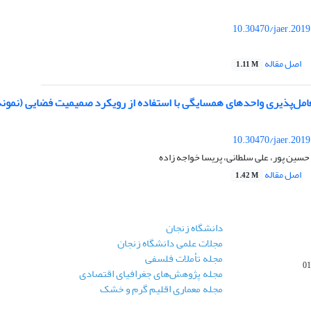
10.30470/jaer.201
اصل مقاله
1.11 M
مل‌پذیری واحدهای همسایگی با استفاده از رویکرد صمیمیت فضایی (نمونه م
10.30470/jaer.201
سین پور، علی سلطانی، پریسا خواجه زاده
اصل مقاله
1.42 M
دانشگاه زنجان
مجلات علمی دانشگاه زنجان
مجله تأملات فلسفی
مجله پژوهش‌های جغرافیای اقتصادی
مجله معماری اقلیم گرم و خشک