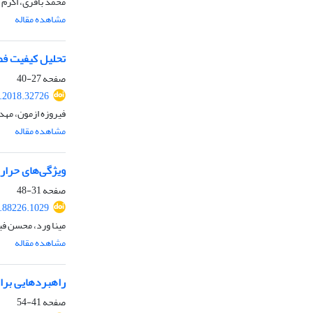
محمد باقری، اکرم 
مشاهده مقاله
تحلیل کیفیت فض
صفحه
27-40
r.2018.32726
فیروزه ازمون، مهد
مشاهده مقاله
ویژگی‌های حرارت
صفحه
31-48
9.88226.1029
مینا ورد، محسن ف
مشاهده مقاله
راهبردهایی برا
صفحه
41-54