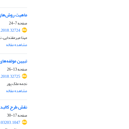
ماهیت روش‌های
صفحه
7-24
r.2018.32724
مهتا میرمقتدایی، 
مشاهده مقاله
تبیین مولفه‌ها
صفحه
13-26
r.2018.32725
نجمه ملک پور
مشاهده مقاله
نقش طرح کالبدی
صفحه
17-30
.103203.1047