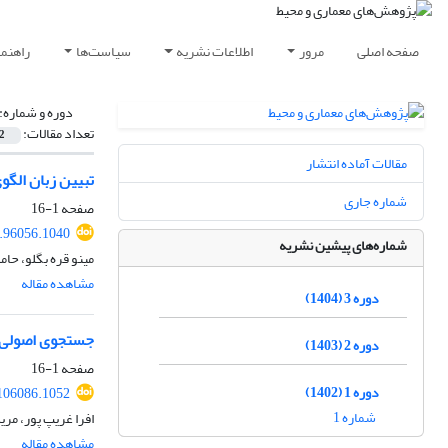
صفحه اصلی
مرور
اطلاعات نشریه
سیاست‌ها
راهنم
دوره و شماره:
تعداد مقالات:
2
مقالات آماده انتشار
تبیین زبان الگو
شماره جاری
صفحه
1-16
9.96056.1040
شماره‌های پیشین نشریه
مینو قره بگلو، حا
مشاهده مقاله
دوره 3 (1404)
جستجوی اصولی بر
دوره 2 (1403)
صفحه
1-16
دوره 1 (1402)
.106086.1052
شماره 1
افرا غریپ پور، مری
مشاهده مقاله